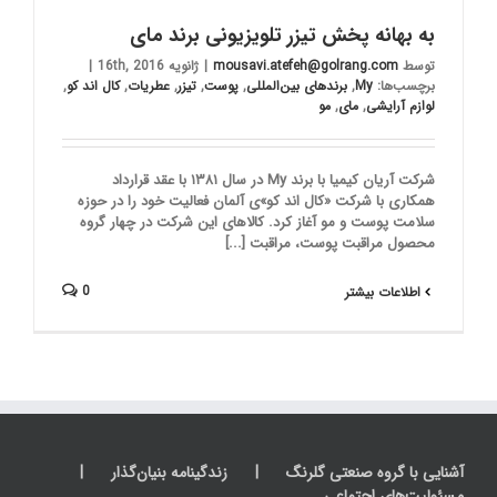
به بهانه پخش تیزر تلویزیونی برند مای
توسط
mousavi.atefeh@golrang.com
|
ژانویه 16th, 2016
|
برچسب‌ها:
My
,
برندهای بین‌المللی
,
پوست
,
تیزر
,
عطریات
,
کال اند کو
,
لوازم آرایشی
,
مای
,
مو
شرکت آریان کیمیا با برند My در سال ۱۳۸۱ با عقد قرارداد
همکاری با شرکت «کال اند کو»ی آلمان فعالیت خود را در حوزه
سلامت پوست و مو آغاز کرد. کالاهای این شرکت در چهار گروه
محصول مراقبت پوست، مراقبت [...]
0
اطلاعات بیشتر
آشنایی با گروه صنعتی گلرنگ
زندگینامه بنیان‌گذار
مسئولیت‌های اجتماعی