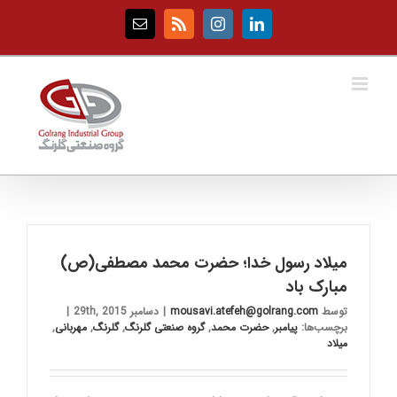
Ski
t
Email
Rss
Instagram
LinkedIn
conten
میلاد رسول خدا؛ حضرت محمد مصطفی(ص)
مبارک باد
توسط
mousavi.atefeh@golrang.com
|
دسامبر 29th, 2015
|
برچسب‌ها:
پیامبر
,
حضرت محمد
,
گروه صنعتی گلرنگ
,
گلرنگ
,
مهربانی
,
میلاد