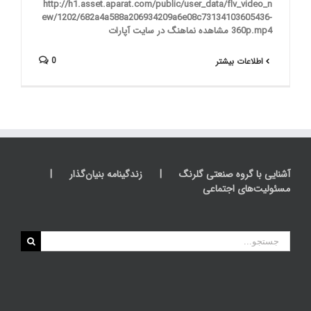
http://h1.asset.aparat.com/public/user_data/flv_video_n
ew/1202/682a4a588a206934209a6e08c73134103605436-
360p.mp4 مشاهده نماهنگ در سایت آپارات
0
اطلاعات بیشتر
آشنایی با گروه صنعتی گلرنگ
زندگینامه بنیان‌گذار
مسئولیت‌های اجتماعی
جستجو
برای: