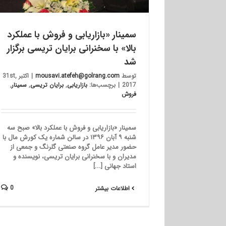
سمینار «بازاریابی و فروش با عملکرد
بالا» با سخنرانی برایان تریسی برگزار
شد
توسط
mousavi.atefeh@golrang.com
|
اکتبر 31st,
2017
|
برچسب‌ها:
بازاریابی
,
برایان تریسی
,
سمینار
,
فروش
سمینار «بازاریابی و فروش با عملکرد بالا» صبح سه
شنبه ۹ آبان ۱۳۹۶ در سالن شماره یک کورش مال با
حضور مدیر عامل گروه صنعتی گلرنگ و جمعی از
مدیران و با سخنرانی برایان تریسی، نویسنده و
استاد جهانی [...]
0
اطلاعات بیشتر