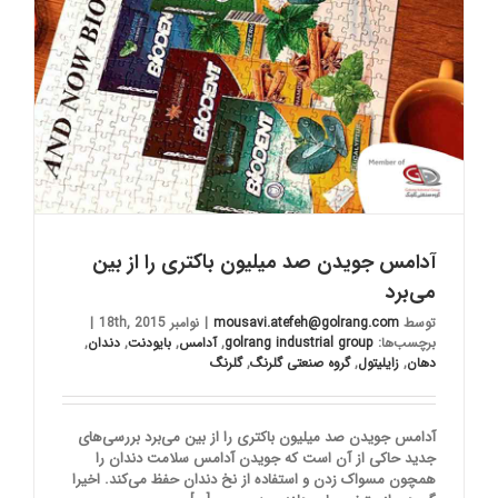
آدامس جویدن صد میلیون باکتری را از بین
می‌برد
توسط
mousavi.atefeh@golrang.com
|
نوامبر 18th, 2015
|
برچسب‌ها:
golrang industrial group
,
آدامس
,
بایودنت
,
دندان
,
دهان
,
زایلیتول
,
گروه صنعتی گلرنگ
,
گلرنگ
آدامس جویدن صد میلیون باکتری را از بین می‌برد بررسی‌های
جدید حاکی از آن است که جویدن آدامس سلامت دندان را
همچون مسواک زدن و استفاده از نخ دندان حفظ می‌کند. اخیرا