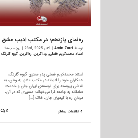
ره‌نمای یازدهم؛ در مکتب ادیب عشق
توسط
Amin Zarei
|
اکتبر 23rd, 2025
|
برچسب‌ها:
استاد محمدکریم فضلی
,
ره_آفرین
,
ره‌آفرین
,
گروه گلرنگ
استاد محمدکریم فضلی پدر معنوی گروه گلرنگ،
همکاران خود را ادیبانه در مکتب عشقِ به وطن، به
تلاشی پیوسته برای توسعه‌ی ایرانِ جان و خدمت
صادقانه به جامعه فرا می‌خواند؛ مسیری که در آن،
مردانِ ره با کیمیای جان، خاک [...]
0
اطلاعات بیشتر