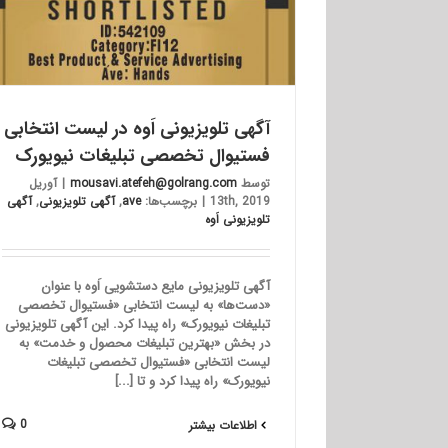
آگهی تلویزیونی اَوه در لیست انتخابی
فستیوال تخصصی تبلیغات نیویورک
توسط
mousavi.atefeh@golrang.com
|
آوریل
13th, 2019
|
برچسب‌ها:
ave
,
آگهی تلویزیونی
,
آگهی
تلویزیونی اَوه
آگهی تلویزیونی مایع دستشویی اَوه با عنوان
«دست‌ها» به لیست انتخابی «فستیوال تخصصی
تبلیغات نیویورک» راه پیدا کرد. این آگهی تلویزیونی
در بخش «بهترین تبلیغات محصول و خدمت»‌ به
لیست انتخابی «فستیوال تخصصی تبلیغات
نیویورک» راه پیدا کرد و تا [...]
0
اطلاعات بیشتر